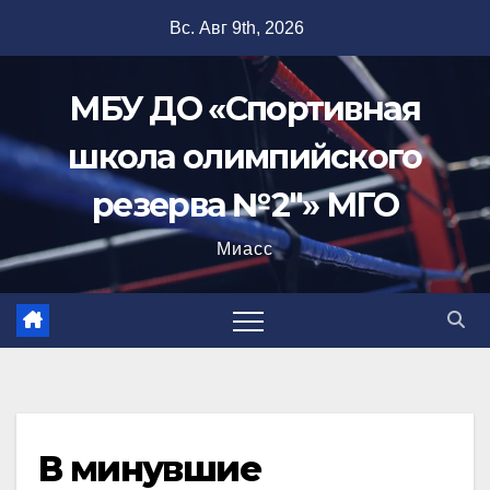
Перейти
Вс. Авг 9th, 2026
к
содержимому
МБУ ДО «Спортивная
школа олимпийского
резерва №2"» МГО
Миасс
В минувшие