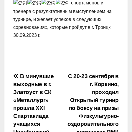
спортсменов и
тренера с результативным выступлением на
турнире, и желает успехов в следующих
соревнованиях, которые пройдут в г. Троицк
30.09.2023 г.
Навигация
В минувшие
С 20-23 сентября в
выходные в г.
г. Коркино,
по
Златоуст в СК
проходил
записям
«Металлург»
Открытый турнир
прошла XXI
по боксу на призы
Спартакиада
Физкультурно-
учащихся
оздоровительного
Челябинской
комплекса РМК