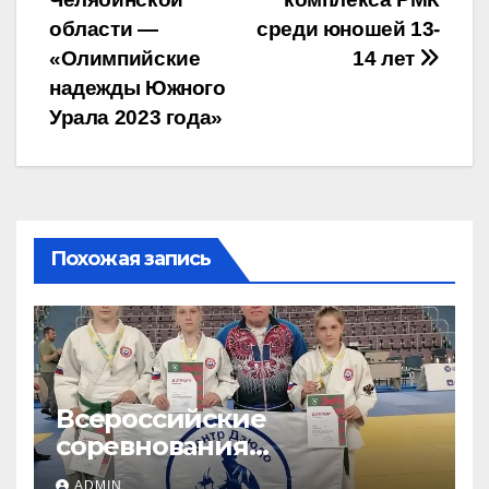
области —
среди юношей 13-
«Олимпийские
14 лет
надежды Южного
Урала 2023 года»
Похожая запись
Всероссийские
соревнования
«ЛОКОДЗЮДО»!
ADMIN