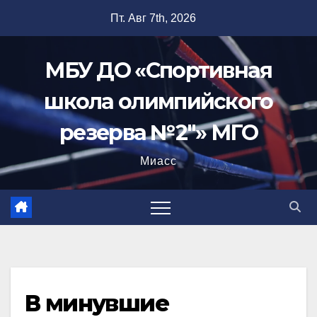
Перейти
Пт. Авг 7th, 2026
к
содержимому
МБУ ДО «Спортивная
школа олимпийского
резерва №2"» МГО
Миасс
В минувшие