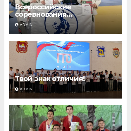
Всероссийские
соревнования
«ЛОКОДЗЮДО»!
ADMIN
Твой знак отличия!
ADMIN