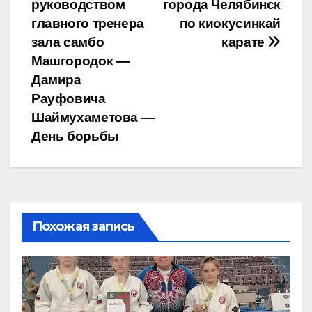
руководством
города Челябинск
по
главного тренера
по киокусинкай
записям
зала самбо
карате
Машгородок —
Дамира
Рауфовича
Шаймухаметова —
День борьбы
Похожая запись