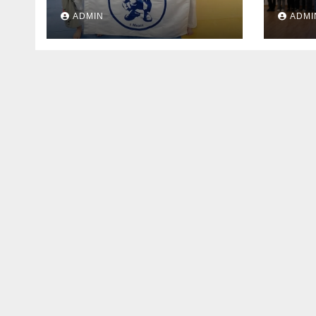
«ЛОКОДЗЮДО»!
ADMIN
ADMI