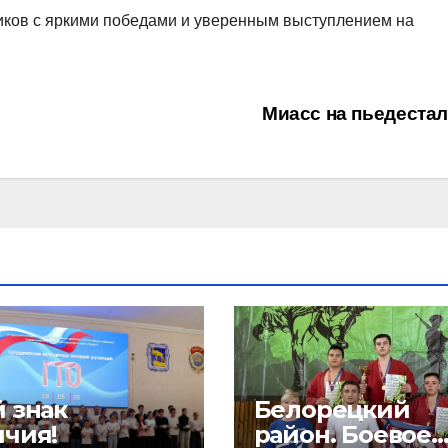
иков с яркими победами и уверенным выступлением на
Миасс на пьедеста
 знак
Белорецкий
ичия!
район. Боевое