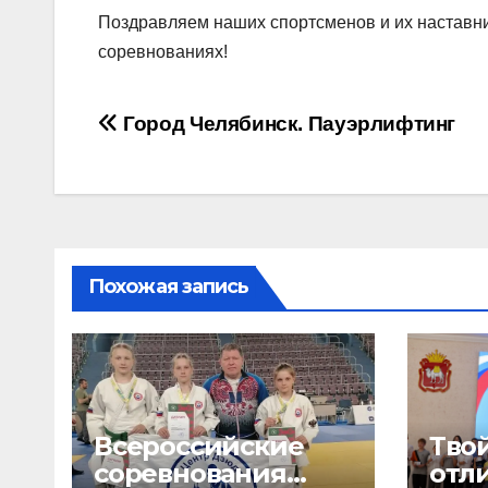
Поздравляем наших спортсменов и их наставн
соревнованиях!
Навигация
Город Челябинск. Пауэрлифтинг
по
записям
Похожая запись
Всероссийские
Твой
соревнования
отл